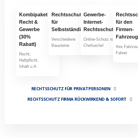
Kombipaket
Rechtsschutz
Gewerbe-
Rechtssc
Recht &
für
Internet-
für den
Gewerbe
Selbstständige
Rechtsschutz
Firmen-
los
los
(30%
Fahrzeug
Verschiedene
Online-Schutz ist
los
Rabatt)
Bausteine
Chefsache!
Ihre Fahrze
Fahrer
Recht,
Haftpflicht,
Inhalt u.A.
RECHTSSCHUTZ FÜR PRIVATPERSONEN
RECHTSSCHUTZ FIRMA RÜCKWIRKEND & SOFORT