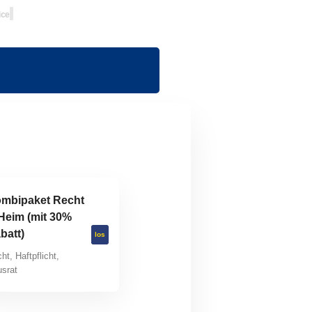
ice
mbipaket Recht
Heim (mit 30%
batt)
los
ht, Haftpflicht,
srat