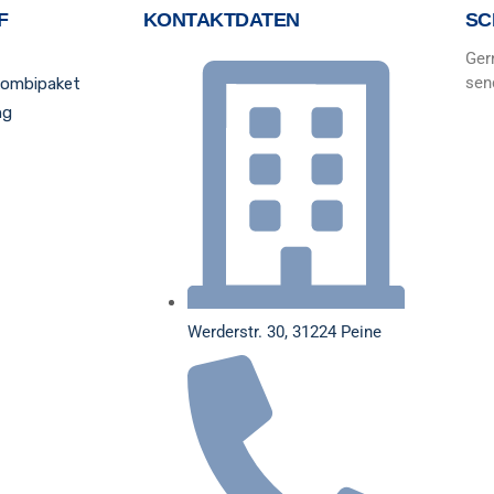
F
KONTAKTDATEN
SC
Ger
sen
Kombipaket
ng
Werderstr. 30, 31224 Peine