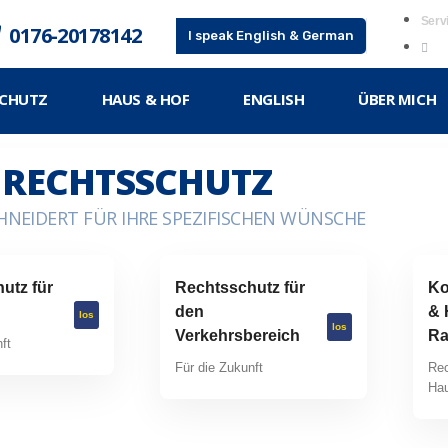
Serv
0176-20178142
I speak English & German
SCHUTZ
HAUS & HOF
ENGLISH
ÜBER MICH
RECHTSSCHUTZ
NEIDERT FÜR IHRE SPEZIFISCHEN WÜNSCHE
utz für
Rechtsschutz für
Ko
den
& 
los
los
Verkehrsbereich
Ra
ft
Für die Zukunft
Rec
Hau